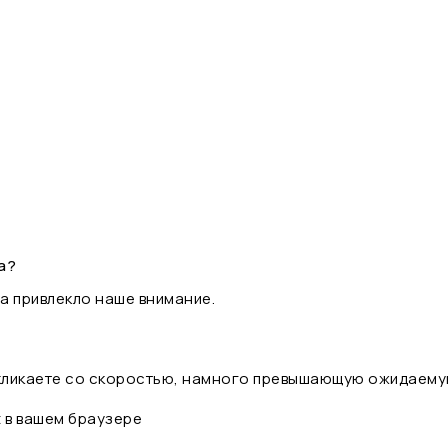
а?
а привлекло наше внимание.
 кликаете со скоростью, намного превышающую ожидаему
t в вашем браузере