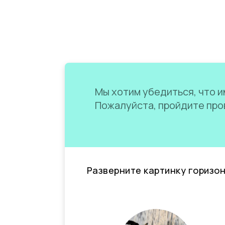
Мы хотим убедиться, что им
Пожалуйста, пройдите пров
Разверните картинку горизо