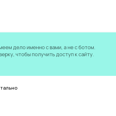
еем дело именно с вами, а не с ботом.
ерку, чтобы получить доступ к сайту.
нтально