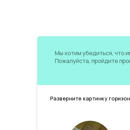
Мы хотим убедиться, что им
Пожалуйста, пройдите пров
Разверните картинку горизо