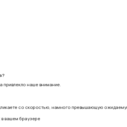
а?
а привлекло наше внимание.
 кликаете со скоростью, намного превышающую ожидаему
t в вашем браузере