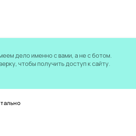
еем дело именно с вами, а не с ботом.
ерку, чтобы получить доступ к сайту.
нтально