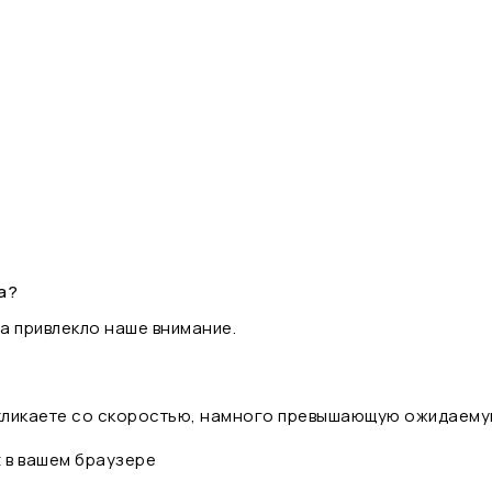
а?
а привлекло наше внимание.
 кликаете со скоростью, намного превышающую ожидаему
t в вашем браузере