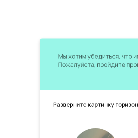
Мы хотим убедиться, что им
Пожалуйста, пройдите пров
Разверните картинку горизо