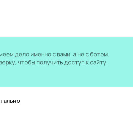
еем дело именно с вами, а не с ботом.
ерку, чтобы получить доступ к сайту.
нтально