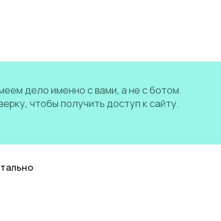
еем дело именно с вами, а не с ботом.
ерку, чтобы получить доступ к сайту.
нтально