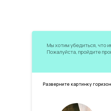
Мы хотим убедиться, что им
Пожалуйста, пройдите пров
Разверните картинку горизо