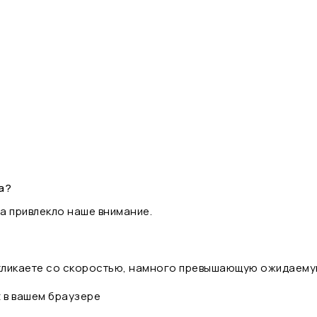
а?
а привлекло наше внимание.
 кликаете со скоростью, намного превышающую ожидаему
t в вашем браузере