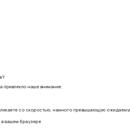
а?
а привлекло наше внимание.
 кликаете со скоростью, намного превышающую ожидаему
t в вашем браузере