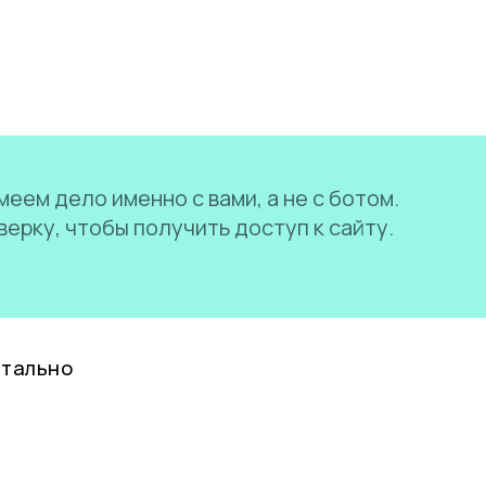
еем дело именно с вами, а не с ботом.
ерку, чтобы получить доступ к сайту.
нтально