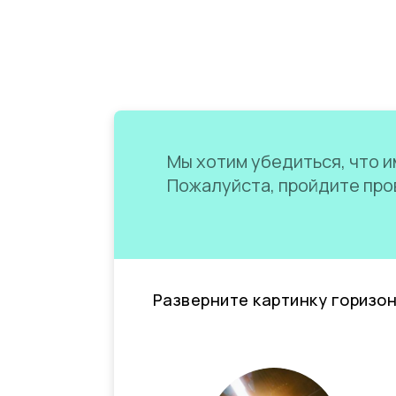
Мы хотим убедиться, что им
Пожалуйста, пройдите пров
Разверните картинку горизо