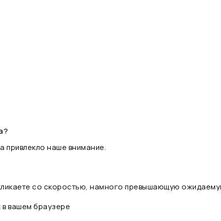
а?
а привлекло наше внимание.
 кликаете со скоростью, намного превышающую ожидаему
t в вашем браузере