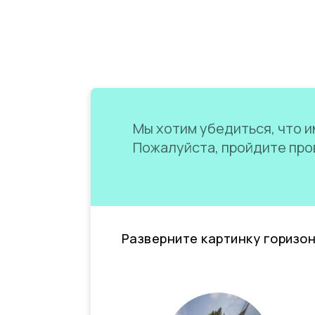
Мы хотим убедиться, что им
Пожалуйста, пройдите пров
Разверните картинку горизо