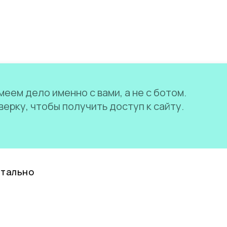
еем дело именно с вами, а не с ботом.
ерку, чтобы получить доступ к сайту.
нтально