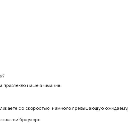
а?
а привлекло наше внимание.
 кликаете со скоростью, намного превышающую ожидаему
t в вашем браузере