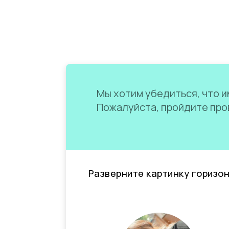
Мы хотим убедиться, что им
Пожалуйста, пройдите пров
Разверните картинку горизо