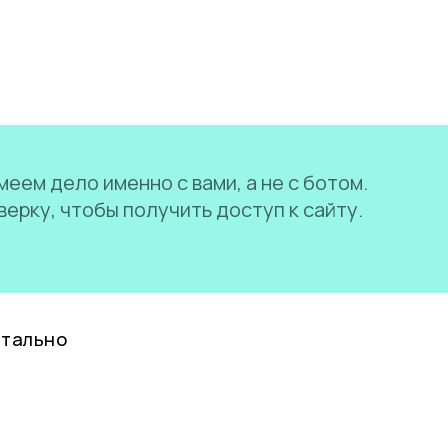
еем дело именно с вами, а не с ботом.
ерку, чтобы получить доступ к сайту.
нтально