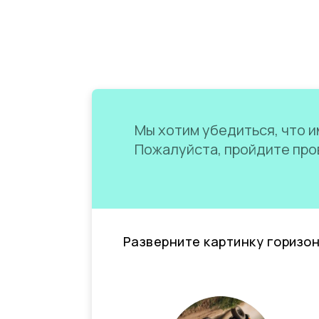
Мы хотим убедиться, что им
Пожалуйста, пройдите пров
Разверните картинку горизо