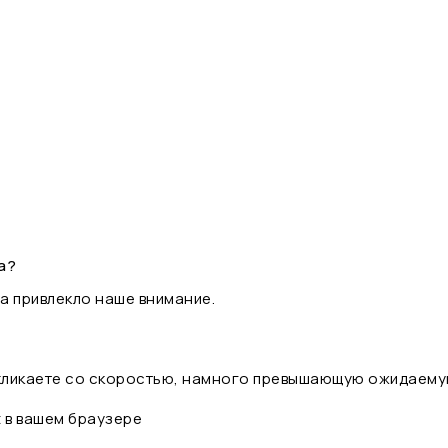
а?
а привлекло наше внимание.
 кликаете со скоростью, намного превышающую ожидаему
t в вашем браузере