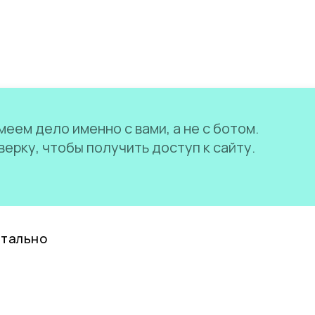
еем дело именно с вами, а не с ботом.
ерку, чтобы получить доступ к сайту.
нтально