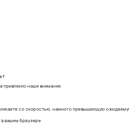
а?
а привлекло наше внимание.
 кликаете со скоростью, намного превышающую ожидаему
t в вашем браузере