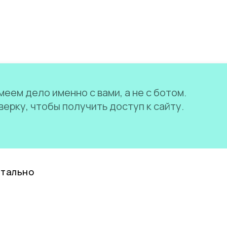
еем дело именно с вами, а не с ботом.
ерку, чтобы получить доступ к сайту.
нтально