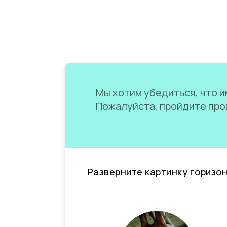
Мы хотим убедиться, что им
Пожалуйста, пройдите пров
Разверните картинку горизо