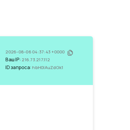
2026-08-06 04:37:43 +0000
Ваш IP:
216.73.217.112
ID запроса:
hbH0lAuZdGk1