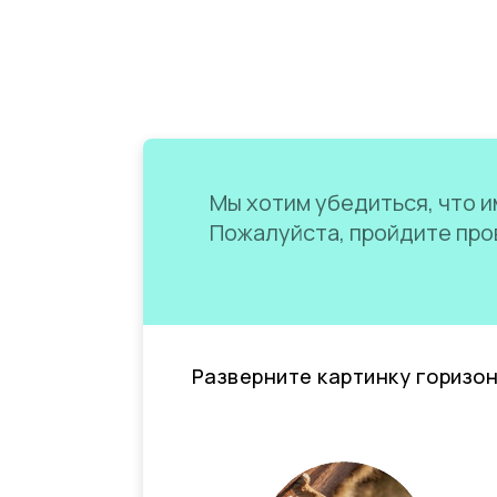
Мы хотим убедиться, что им
Пожалуйста, пройдите пров
Разверните картинку горизо