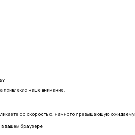
а?
а привлекло наше внимание.
 кликаете со скоростью, намного превышающую ожидаему
t в вашем браузере