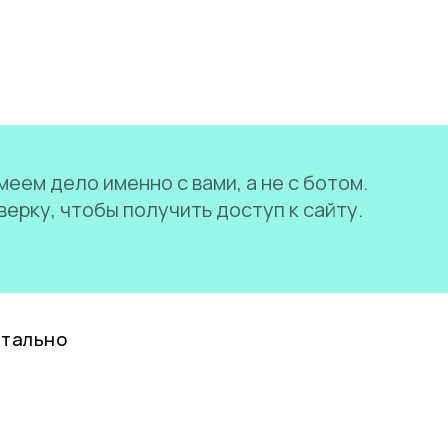
еем дело именно с вами, а не с ботом.
ерку, чтобы получить доступ к сайту.
нтально