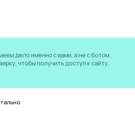
еем дело именно с вами, а не с ботом.
ерку, чтобы получить доступ к сайту.
нтально