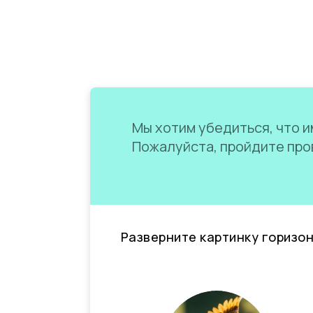
Мы хотим убедиться, что им
Пожалуйста, пройдите пров
Разверните картинку горизо