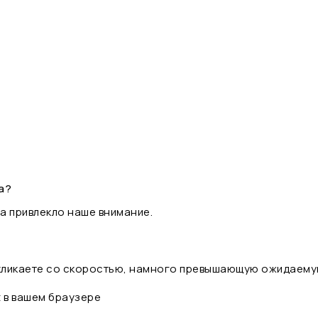
а?
а привлекло наше внимание.
 кликаете со скоростью, намного превышающую ожидаему
t в вашем браузере