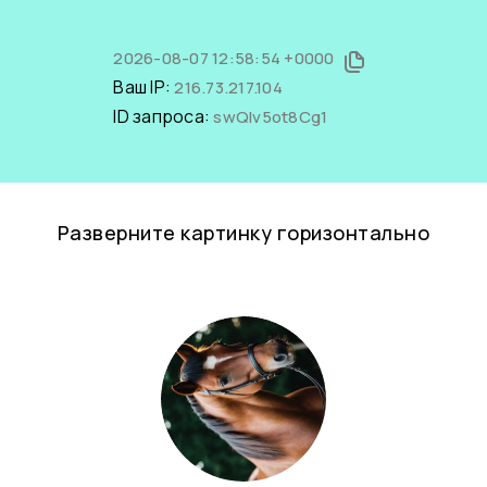
2026-08-07 12:58:54 +0000
Ваш IP:
216.73.217.104
ID запроса:
swQIv5ot8Cg1
Разверните картинку горизонтально