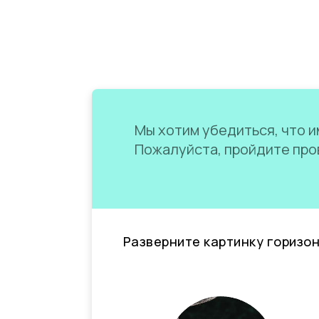
Мы хотим убедиться, что им
Пожалуйста, пройдите пров
Разверните картинку горизо