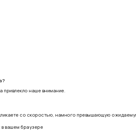
а?
а привлекло наше внимание.
 кликаете со скоростью, намного превышающую ожидаему
t в вашем браузере