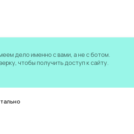
еем дело именно с вами, а не с ботом.
ерку, чтобы получить доступ к сайту.
нтально