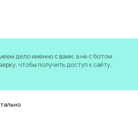
еем дело именно с вами, а не с ботом.
ерку, чтобы получить доступ к сайту.
нтально