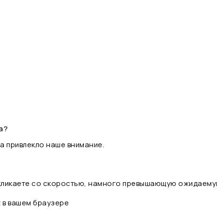
а?
а привлекло наше внимание.
 кликаете со скоростью, намного превышающую ожидаему
t в вашем браузере