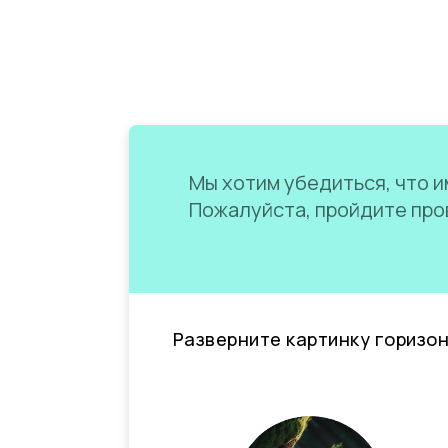
Мы хотим убедиться, что им
Пожалуйста, пройдите пров
Разверните картинку горизо