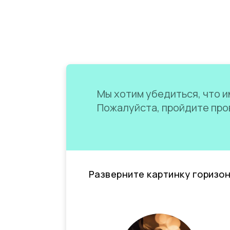
Мы хотим убедиться, что им
Пожалуйста, пройдите пров
Разверните картинку горизо