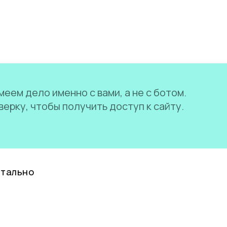
еем дело именно с вами, а не с ботом.
ерку, чтобы получить доступ к сайту.
нтально