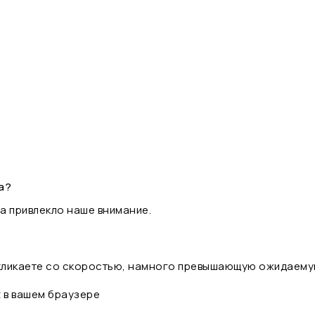
а?
а привлекло наше внимание.
 кликаете со скоростью, намного превышающую ожидаему
t в вашем браузере