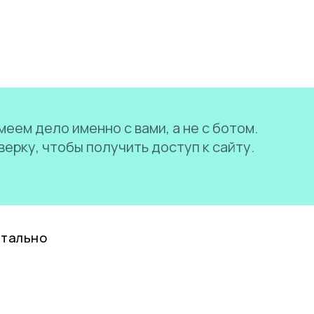
еем дело именно с вами, а не с ботом.
ерку, чтобы получить доступ к сайту.
нтально