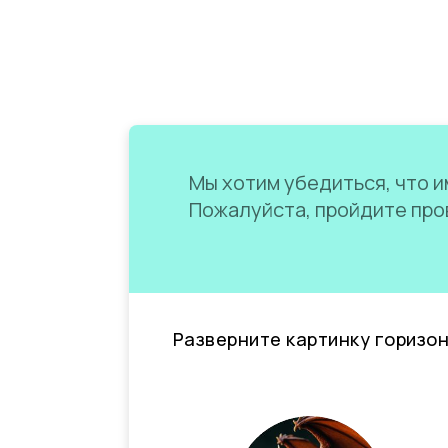
Мы хотим убедиться, что им
Пожалуйста, пройдите пров
Разверните картинку горизо