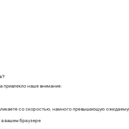
а?
а привлекло наше внимание.
 кликаете со скоростью, намного превышающую ожидаему
t в вашем браузере