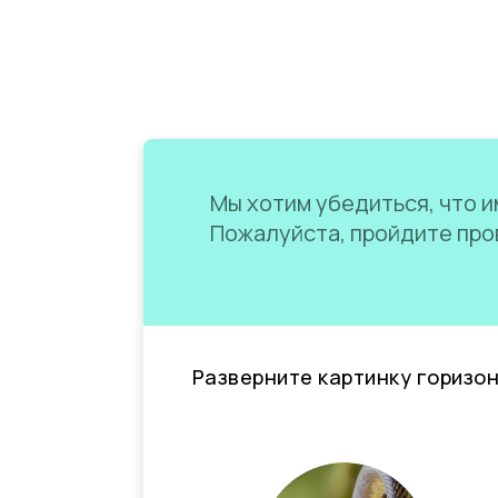
Мы хотим убедиться, что им
Пожалуйста, пройдите пров
Разверните картинку горизо