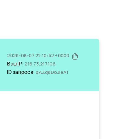
2026-08-07 21:10:52 +0000
Ваш IP:
216.73.217.106
ID запроса:
qAZq8DbJleA1