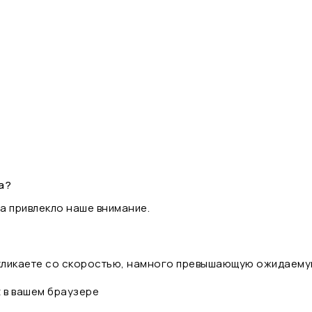
а?
а привлекло наше внимание.
 кликаете со скоростью, намного превышающую ожидаему
t в вашем браузере