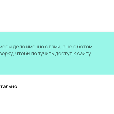
еем дело именно с вами, а не с ботом.
ерку, чтобы получить доступ к сайту.
нтально