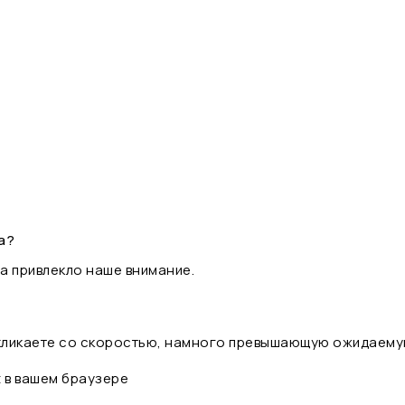
а?
а привлекло наше внимание.
 кликаете со скоростью, намного превышающую ожидаему
t в вашем браузере