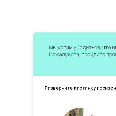
Мы хотим убедиться, что им
Пожалуйста, пройдите пров
Разверните картинку горизо