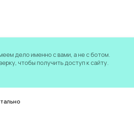
еем дело именно с вами, а не с ботом.
ерку, чтобы получить доступ к сайту.
нтально