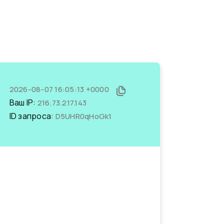
2026-08-07 16:05:13 +0000
Ваш IP:
216.73.217.143
ID запроса:
D5UHR0qHoGk1