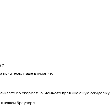
а?
а привлекло наше внимание.
 кликаете со скоростью, намного превышающую ожидаему
t в вашем браузере