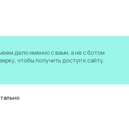
еем дело именно с вами, а не с ботом.
ерку, чтобы получить доступ к сайту.
нтально