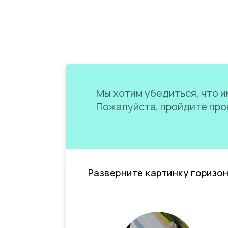
Мы хотим убедиться, что им
Пожалуйста, пройдите пров
Разверните картинку горизо