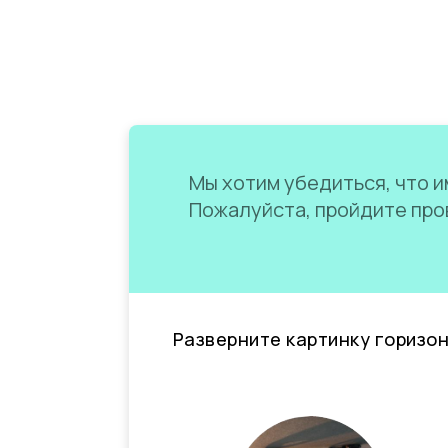
Мы хотим убедиться, что им
Пожалуйста, пройдите пров
Разверните картинку горизо