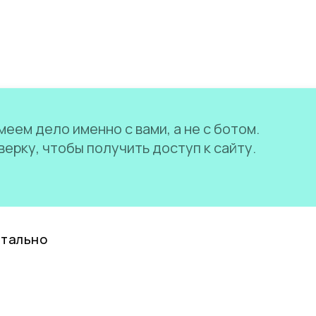
еем дело именно с вами, а не с ботом.
ерку, чтобы получить доступ к сайту.
нтально