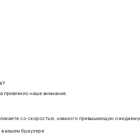
а?
а привлекло наше внимание.
 кликаете со скоростью, намного превышающую ожидаему
t в вашем браузере