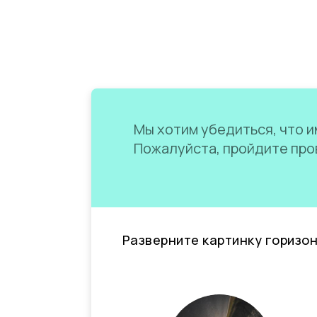
Мы хотим убедиться, что им
Пожалуйста, пройдите пров
Разверните картинку горизо