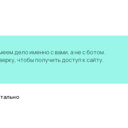
еем дело именно с вами, а не с ботом.
ерку, чтобы получить доступ к сайту.
нтально