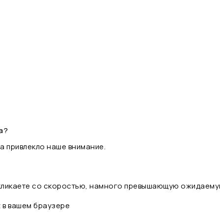
а?
а привлекло наше внимание.
 кликаете со скоростью, намного превышающую ожидаему
t в вашем браузере