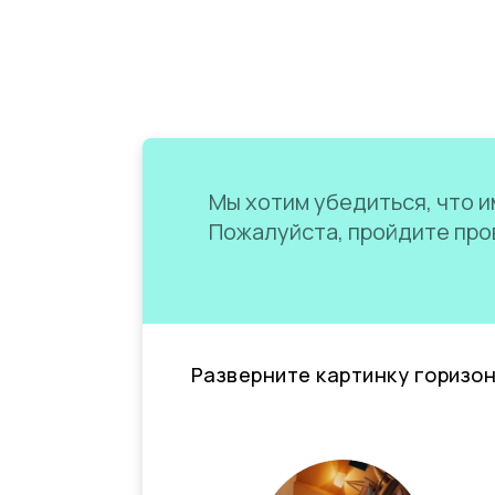
Мы хотим убедиться, что им
Пожалуйста, пройдите пров
Разверните картинку горизо