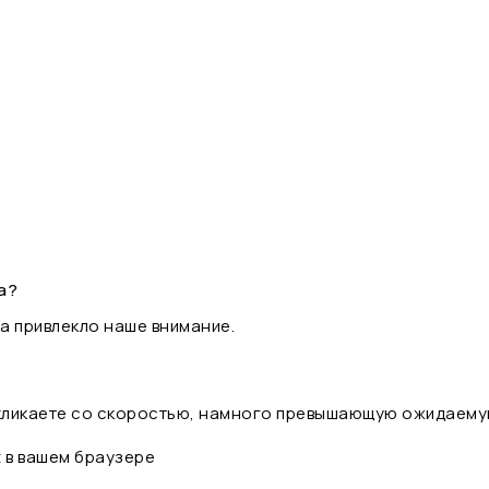
а?
а привлекло наше внимание.
 кликаете со скоростью, намного превышающую ожидаему
t в вашем браузере