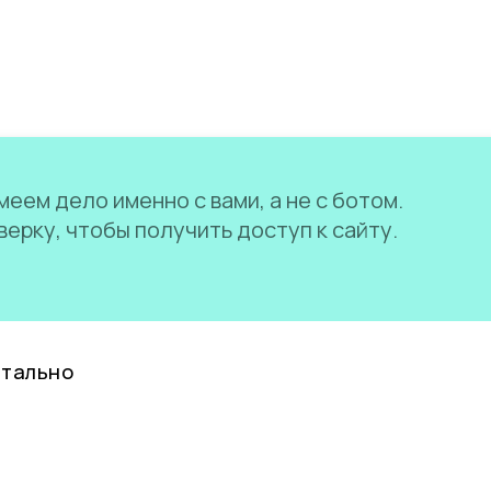
еем дело именно с вами, а не с ботом.
ерку, чтобы получить доступ к сайту.
нтально