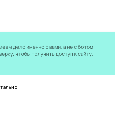
еем дело именно с вами, а не с ботом.
ерку, чтобы получить доступ к сайту.
нтально