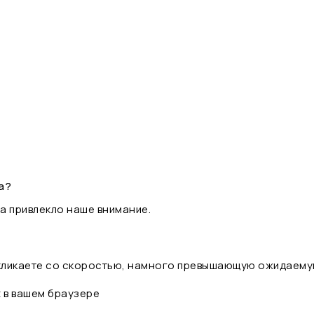
а?
а привлекло наше внимание.
 кликаете со скоростью, намного превышающую ожидаему
t в вашем браузере