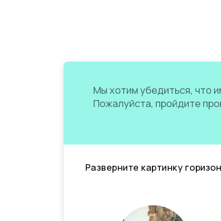
Мы хотим убедиться, что им
Пожалуйста, пройдите пров
Разверните картинку горизо