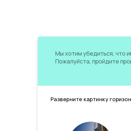
Мы хотим убедиться, что им
Пожалуйста, пройдите пров
Разверните картинку горизо