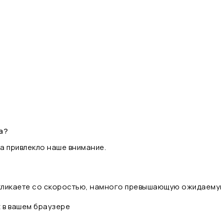
а?
а привлекло наше внимание.
 кликаете со скоростью, намного превышающую ожидаему
t в вашем браузере