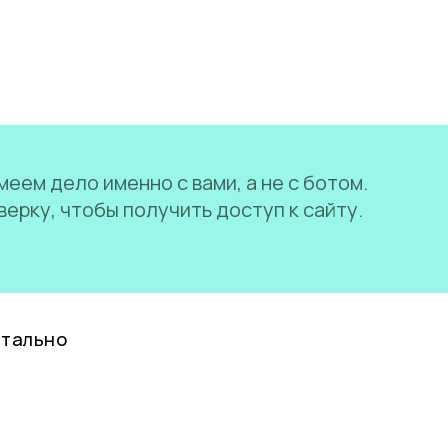
еем дело именно с вами, а не с ботом.
ерку, чтобы получить доступ к сайту.
нтально