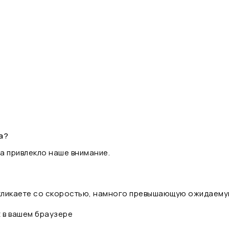
а?
а привлекло наше внимание.
 кликаете со скоростью, намного превышающую ожидаему
t в вашем браузере