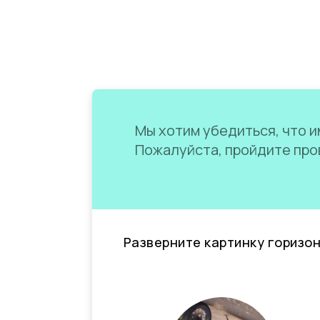
Мы хотим убедиться, что им
Пожалуйста, пройдите пров
Разверните картинку горизо