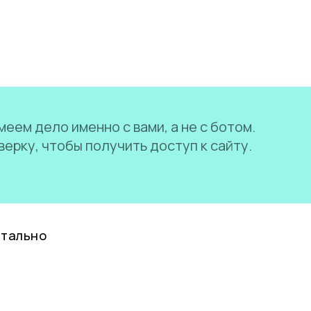
еем дело именно с вами, а не с ботом.
ерку, чтобы получить доступ к сайту.
нтально