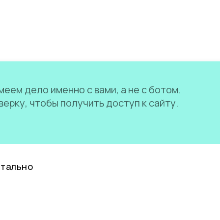
еем дело именно с вами, а не с ботом.
ерку, чтобы получить доступ к сайту.
нтально