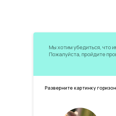
Мы хотим убедиться, что им
Пожалуйста, пройдите пров
Разверните картинку горизо