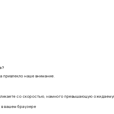
а?
а привлекло наше внимание.
 кликаете со скоростью, намного превышающую ожидаему
t в вашем браузере