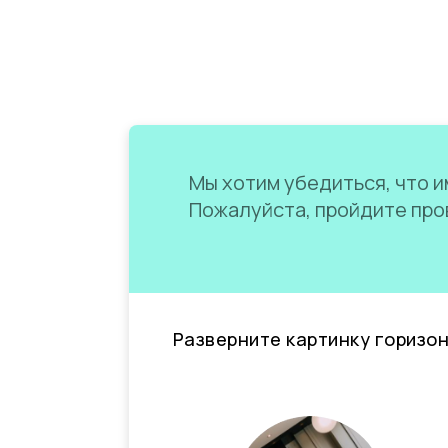
Мы хотим убедиться, что им
Пожалуйста, пройдите пров
Разверните картинку горизо