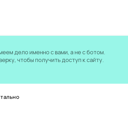
еем дело именно с вами, а не с ботом.
ерку, чтобы получить доступ к сайту.
нтально