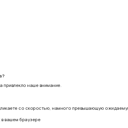
а?
а привлекло наше внимание.
 кликаете со скоростью, намного превышающую ожидаему
t в вашем браузере