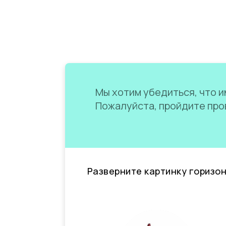
Мы хотим убедиться, что им
Пожалуйста, пройдите пров
Разверните картинку горизо