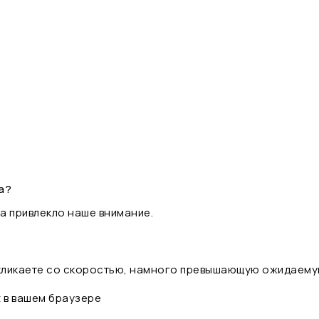
а?
а привлекло наше внимание.
 кликаете со скоростью, намного превышающую ожидаему
t в вашем браузере