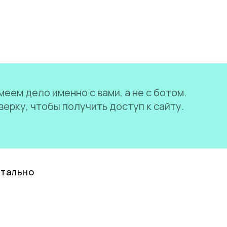
еем дело именно с вами, а не с ботом.
ерку, чтобы получить доступ к сайту.
нтально