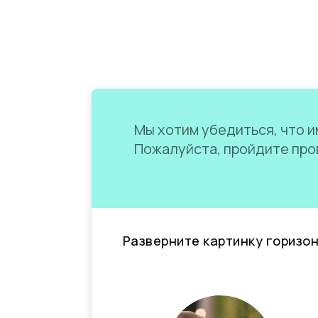
Мы хотим убедиться, что им
Пожалуйста, пройдите пров
Разверните картинку горизо