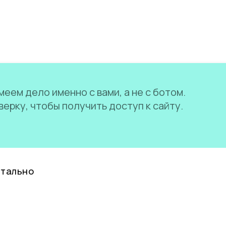
еем дело именно с вами, а не с ботом.
ерку, чтобы получить доступ к сайту.
нтально