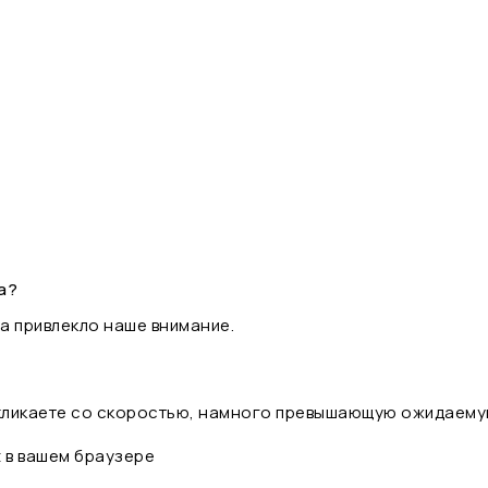
а?
а привлекло наше внимание.
 кликаете со скоростью, намного превышающую ожидаему
t в вашем браузере