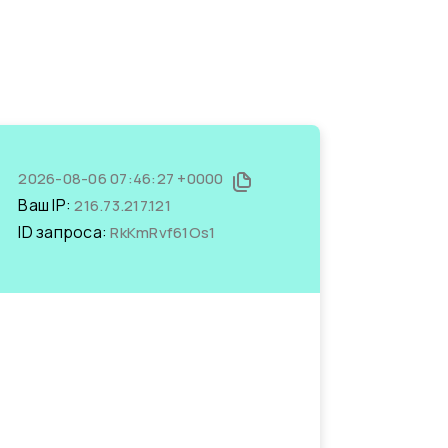
2026-08-06 07:46:27 +0000
Ваш IP:
216.73.217.121
ID запроса:
RkKmRvf61Os1