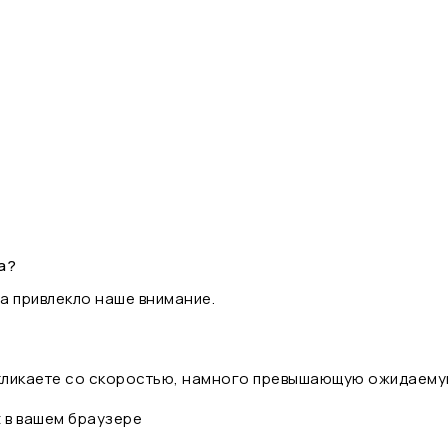
а?
а привлекло наше внимание.
 кликаете со скоростью, намного превышающую ожидаему
t в вашем браузере