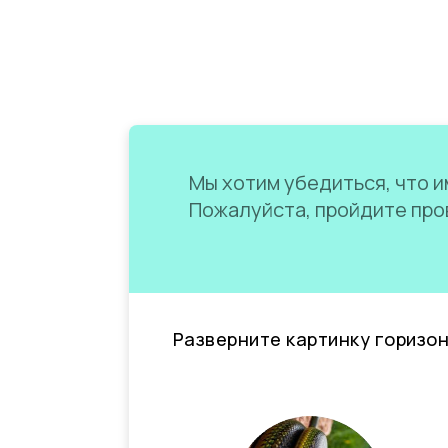
Мы хотим убедиться, что им
Пожалуйста, пройдите пров
Разверните картинку горизо