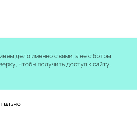
еем дело именно с вами, а не с ботом.
ерку, чтобы получить доступ к сайту.
нтально