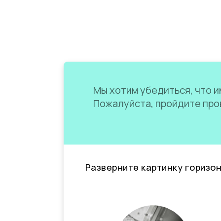
Мы хотим убедиться, что им
Пожалуйста, пройдите пров
Разверните картинку горизо