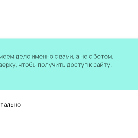
еем дело именно с вами, а не с ботом.
ерку, чтобы получить доступ к сайту.
нтально