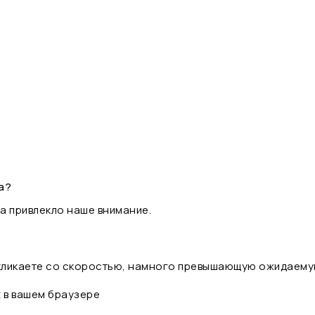
а?
а привлекло наше внимание.
 кликаете со скоростью, намного превышающую ожидаему
t в вашем браузере