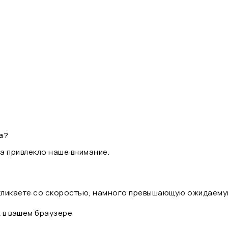
а?
а привлекло наше внимание.
 кликаете со скоростью, намного превышающую ожидаему
t в вашем браузере