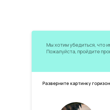
Мы хотим убедиться, что им
Пожалуйста, пройдите пров
Разверните картинку горизо