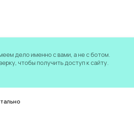
еем дело именно с вами, а не с ботом.
ерку, чтобы получить доступ к сайту.
нтально