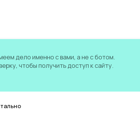
еем дело именно с вами, а не с ботом.
ерку, чтобы получить доступ к сайту.
нтально