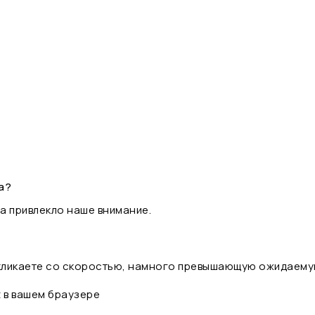
а?
а привлекло наше внимание.
 кликаете со скоростью, намного превышающую ожидаему
t в вашем браузере