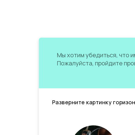
Мы хотим убедиться, что им
Пожалуйста, пройдите пров
Разверните картинку горизо