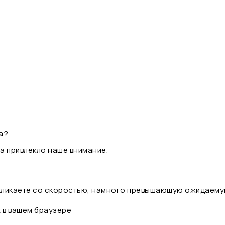
а?
а привлекло наше внимание.
 кликаете со скоростью, намного превышающую ожидаему
t в вашем браузере