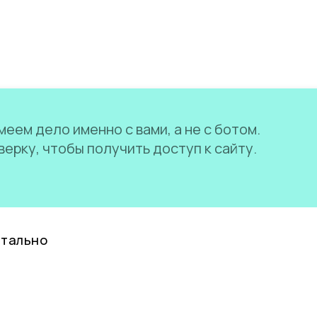
еем дело именно с вами, а не с ботом.
ерку, чтобы получить доступ к сайту.
нтально