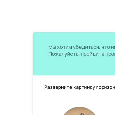
Мы хотим убедиться, что им
Пожалуйста, пройдите пров
Разверните картинку горизо