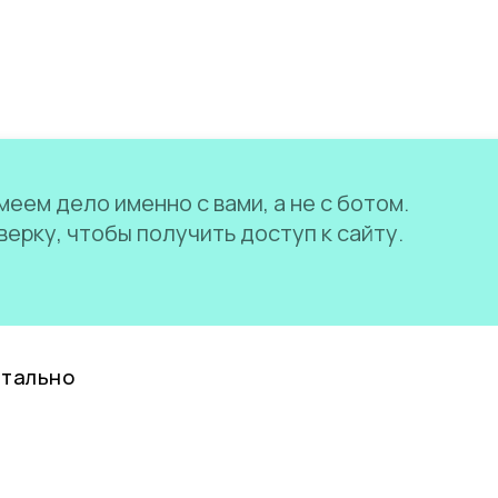
еем дело именно с вами, а не с ботом.
ерку, чтобы получить доступ к сайту.
нтально