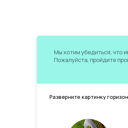
Мы хотим убедиться, что им
Пожалуйста, пройдите пров
Разверните картинку горизо