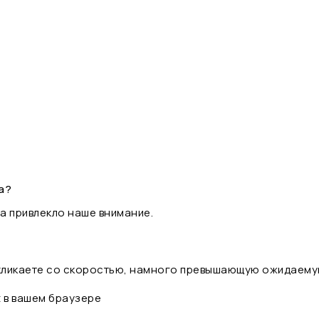
а?
а привлекло наше внимание.
 кликаете со скоростью, намного превышающую ожидаему
t в вашем браузере