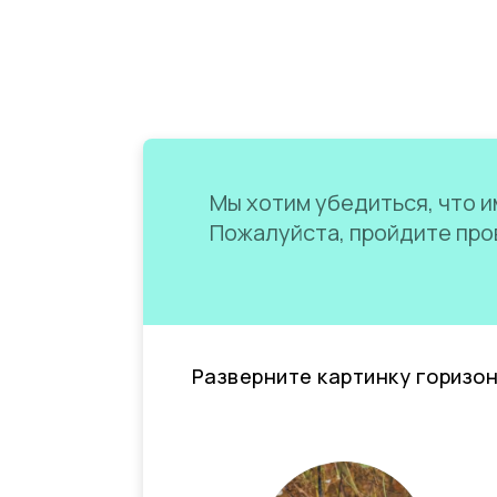
Мы хотим убедиться, что им
Пожалуйста, пройдите пров
Разверните картинку горизо