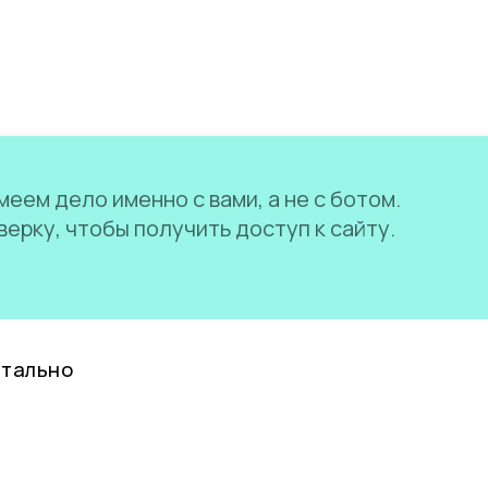
еем дело именно с вами, а не с ботом.
ерку, чтобы получить доступ к сайту.
нтально