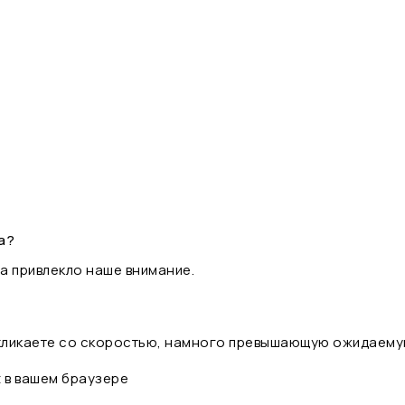
а?
а привлекло наше внимание.
 кликаете со скоростью, намного превышающую ожидаему
t в вашем браузере