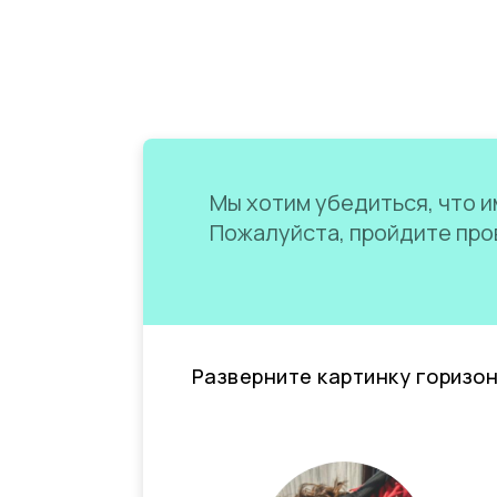
Мы хотим убедиться, что им
Пожалуйста, пройдите пров
Разверните картинку горизо