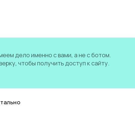
еем дело именно с вами, а не с ботом.
ерку, чтобы получить доступ к сайту.
нтально