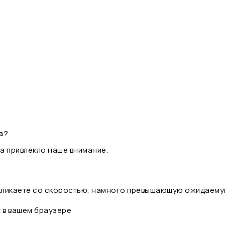
а?
а привлекло наше внимание.
 кликаете со скоростью, намного превышающую ожидаему
t в вашем браузере