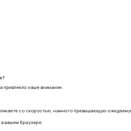
а?
а привлекло наше внимание.
 кликаете со скоростью, намного превышающую ожидаему
t в вашем браузере