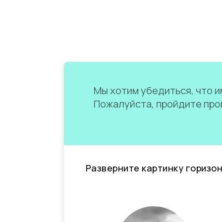
Мы хотим убедиться, что им
Пожалуйста, пройдите пров
Разверните картинку горизо