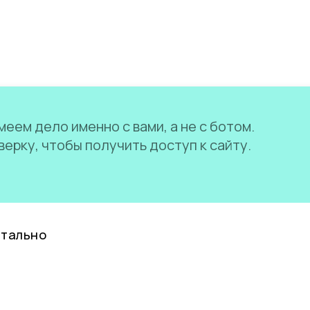
еем дело именно с вами, а не с ботом.
ерку, чтобы получить доступ к сайту.
нтально