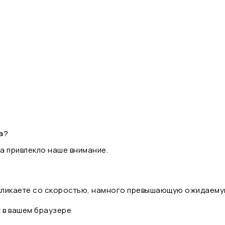
а?
а привлекло наше внимание.
 кликаете со скоростью, намного превышающую ожидаему
t в вашем браузере