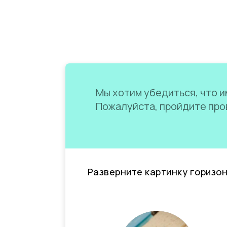
Мы хотим убедиться, что им
Пожалуйста, пройдите пров
Разверните картинку горизо