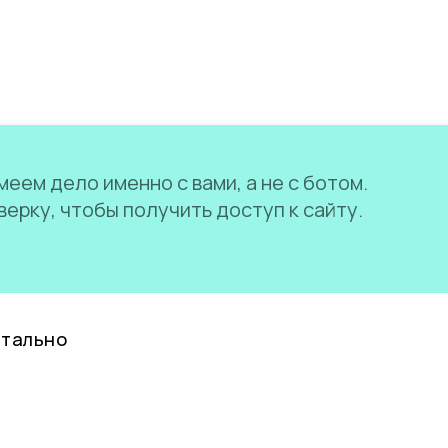
еем дело именно с вами, а не с ботом.
ерку, чтобы получить доступ к сайту.
нтально