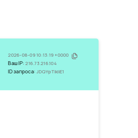
2026-08-09 10:13:19 +0000
Ваш IP:
216.73.216.104
ID запроса:
JDQYpTikIiE1