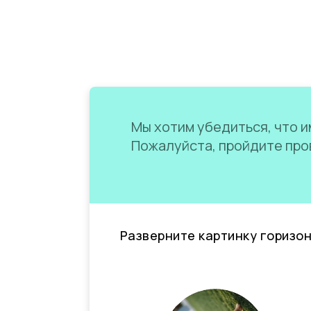
Мы хотим убедиться, что им
Пожалуйста, пройдите пров
Разверните картинку горизо