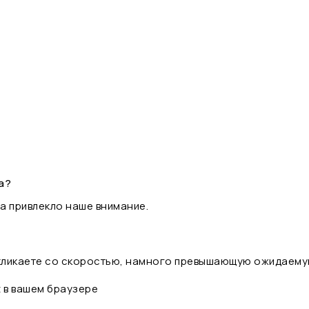
а?
а привлекло наше внимание.
 кликаете со скоростью, намного превышающую ожидаему
t в вашем браузере