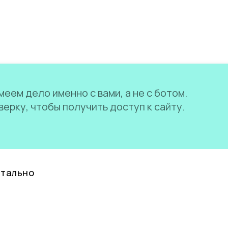
еем дело именно с вами, а не с ботом.
ерку, чтобы получить доступ к сайту.
нтально