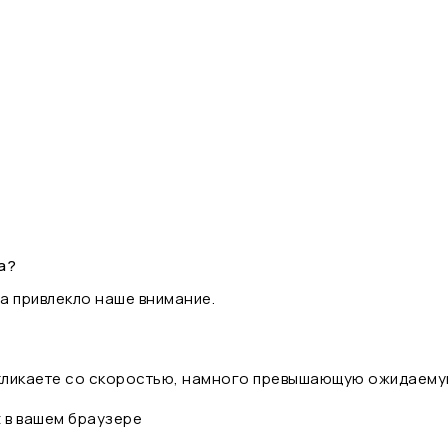
а?
а привлекло наше внимание.
 кликаете со скоростью, намного превышающую ожидаему
t в вашем браузере