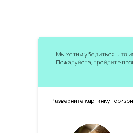
Мы хотим убедиться, что им
Пожалуйста, пройдите пров
Разверните картинку горизо