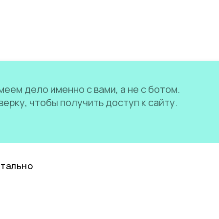
еем дело именно с вами, а не с ботом.
ерку, чтобы получить доступ к сайту.
нтально