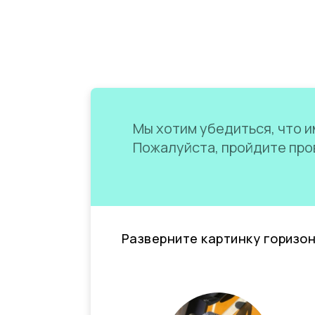
Мы хотим убедиться, что им
Пожалуйста, пройдите пров
Разверните картинку горизо