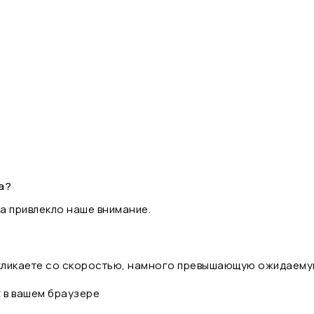
а?
а привлекло наше внимание.
 кликаете со скоростью, намного превышающую ожидаему
t в вашем браузере