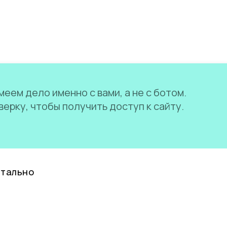
еем дело именно с вами, а не с ботом.
ерку, чтобы получить доступ к сайту.
нтально