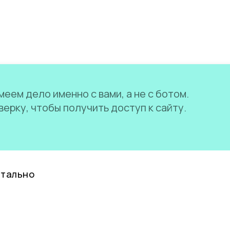
еем дело именно с вами, а не с ботом.
ерку, чтобы получить доступ к сайту.
нтально