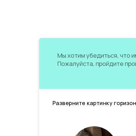
Мы хотим убедиться, что им
Пожалуйста, пройдите пров
Разверните картинку горизо