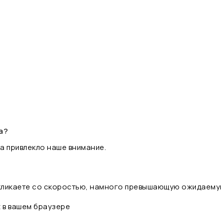
а?
а привлекло наше внимание.
 кликаете со скоростью, намного превышающую ожидаему
t в вашем браузере