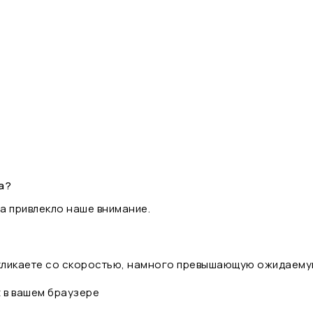
а?
а привлекло наше внимание.
 кликаете со скоростью, намного превышающую ожидаему
t в вашем браузере