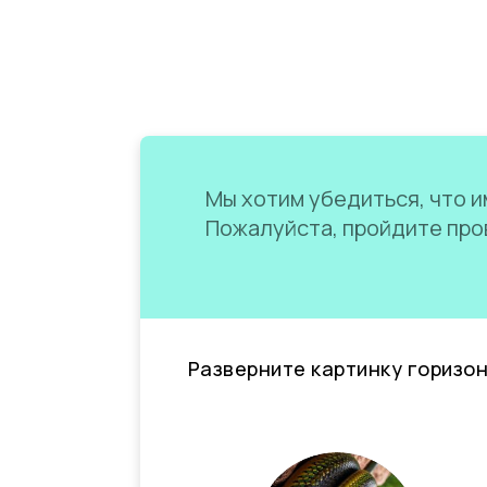
Мы хотим убедиться, что им
Пожалуйста, пройдите пров
Разверните картинку горизо