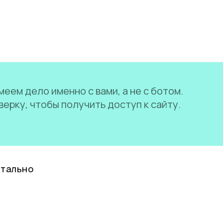
еем дело именно с вами, а не с ботом.
ерку, чтобы получить доступ к сайту.
нтально