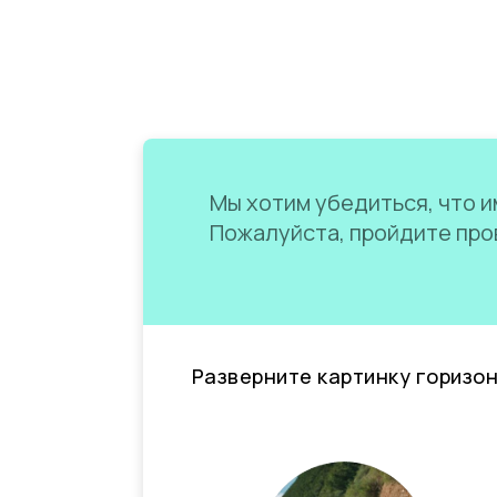
Мы хотим убедиться, что им
Пожалуйста, пройдите пров
Разверните картинку горизо