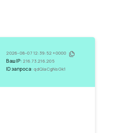
2026-08-07 12:39:52 +0000
Ваш IP:
216.73.216.205
ID запроса:
qdQlaCgNsGk1