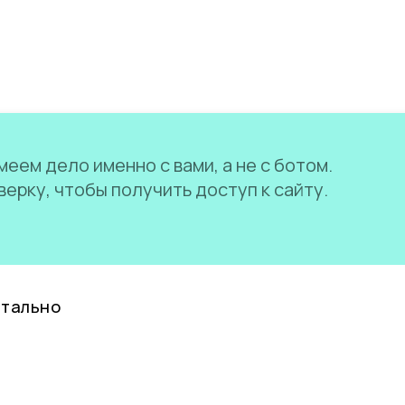
еем дело именно с вами, а не с ботом.
ерку, чтобы получить доступ к сайту.
нтально