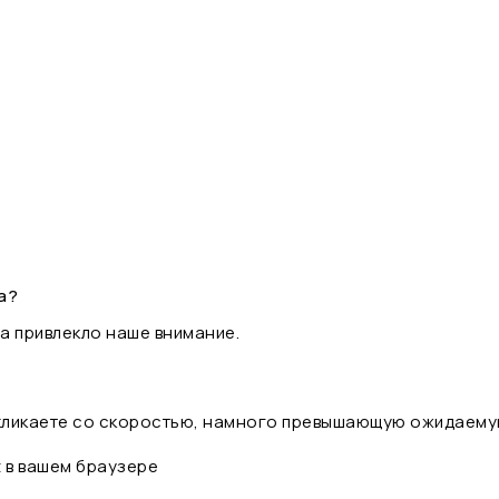
а?
а привлекло наше внимание.
 кликаете со скоростью, намного превышающую ожидаему
t в вашем браузере