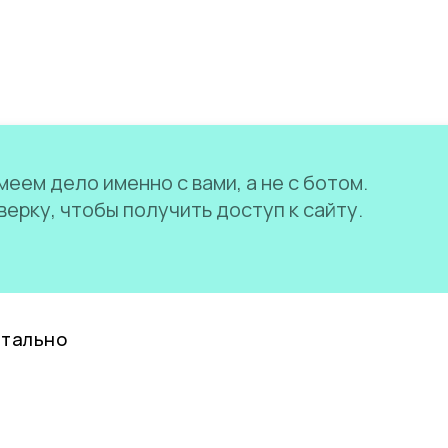
еем дело именно с вами, а не с ботом.
ерку, чтобы получить доступ к сайту.
нтально