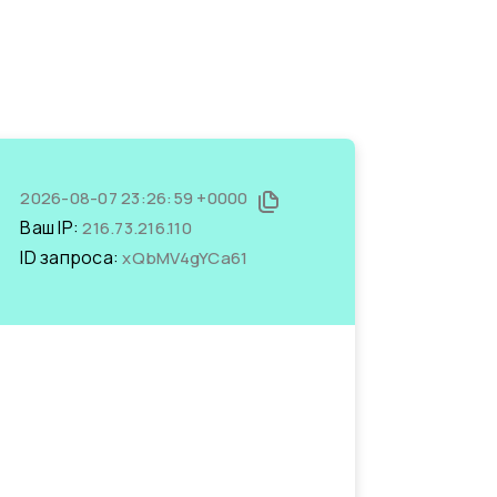
2026-08-07 23:26:59 +0000
Ваш IP:
216.73.216.110
ID запроса:
xQbMV4gYCa61