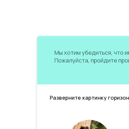
Мы хотим убедиться, что им
Пожалуйста, пройдите пров
Разверните картинку горизо