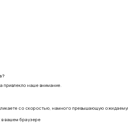
а?
а привлекло наше внимание.
 кликаете со скоростью, намного превышающую ожидаему
t в вашем браузере