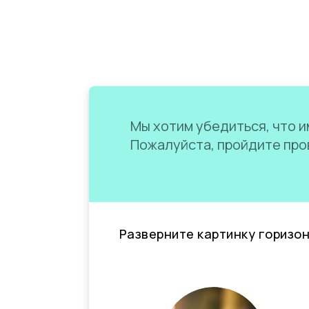
Мы хотим убедиться, что им
Пожалуйста, пройдите пров
Разверните картинку горизо