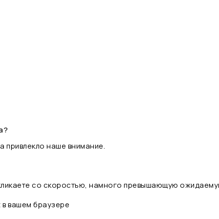
а?
а привлекло наше внимание.
 кликаете со скоростью, намного превышающую ожидаему
t в вашем браузере