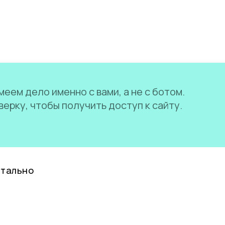
еем дело именно с вами, а не с ботом.
ерку, чтобы получить доступ к сайту.
нтально