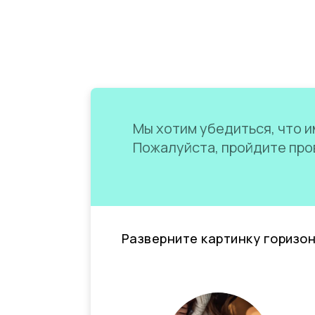
Мы хотим убедиться, что им
Пожалуйста, пройдите пров
Разверните картинку горизо