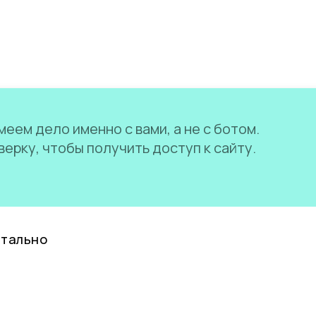
еем дело именно с вами, а не с ботом.
ерку, чтобы получить доступ к сайту.
нтально