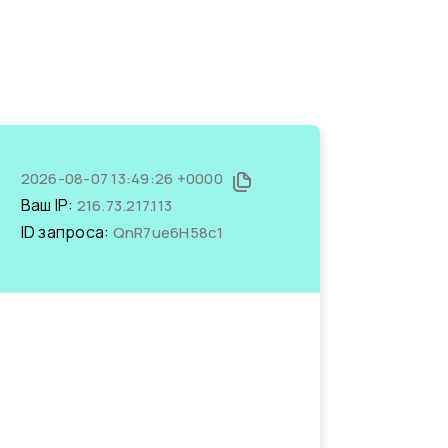
2026-08-07 13:49:26 +0000
Ваш IP:
216.73.217.113
ID запроса:
QnR7ue6H58c1