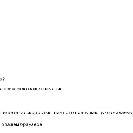
а?
а привлекло наше внимание.
 кликаете со скоростью, намного превышающую ожидаему
t в вашем браузере