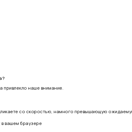
а?
а привлекло наше внимание.
 кликаете со скоростью, намного превышающую ожидаему
t в вашем браузере