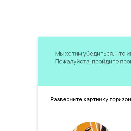
Мы хотим убедиться, что им
Пожалуйста, пройдите пров
Разверните картинку горизо