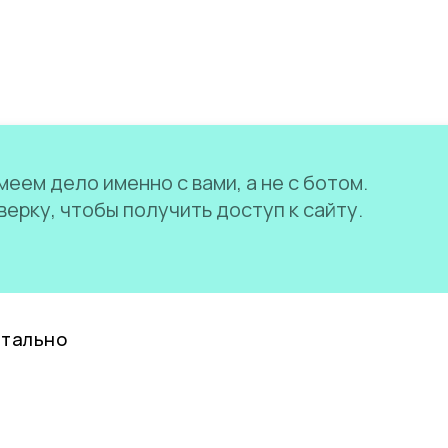
еем дело именно с вами, а не с ботом.
ерку, чтобы получить доступ к сайту.
нтально